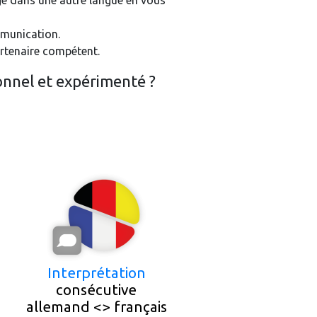
e dans une autre langue en vous
mmunication.
 partenaire compétent.
onnel et expérimenté ?
Interprétation
consécutive
allemand <> français