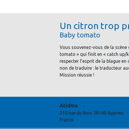
Un citron trop p
Baby tomato
Vous souvenez-vous de la scène 
tomato » qui finit en « catch up/k
respecter l’esprit de la blague en o
non de traduire : le traducteur a
Mission réussie !
Atidma
210 rue du Bois 38140 Apprieu
France